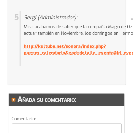
5
Sergi (Administrador):
0
Mira, acabamos de saber que la compañía Mago de Oz
actuar también en Noviembre, los domingos en Hermos
http://kultube.net/sonora/index.php?
pag=m_calendario&gad=detalle_evento&id_even
Añada su comentario:
Comentario: