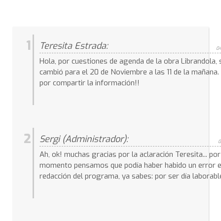
1
Teresita Estrada:
04
Hola, por cuestiones de agenda de la obra Librandola, 
cambió para el 20 de Noviembre a las 11 de la mañana.
por compartir la información!!
2
Sergi (Administrador):
0
Ah, ok! muchas gracias por la aclaración Teresita... por
momento pensamos que podía haber habido un error e
redacción del programa, ya sabes: por ser día laborabl