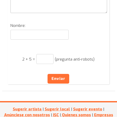
Nombre:
2
+
5
=
(pregunta anti-robots)
Enviar
Sugerir artista
|
Sugerir local
|
Sugerir evento
|
Anúnciese con nosotros
|
ISC
|
Quienes somos
|
Empresas