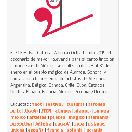
El 31 Festival Cultural Alfonso Ortiz Tirado 2015, el
escenario de mayor relevancia para el canto lírico en
el noroeste de México, se realizará del 23 al 31 de
enero en el pueblo mágico de Álamos, Sonora, y
contará con la presencia de artistas de Alemania,
Argentina, Bélgica, Canadá, Chile, Cuba, Estados
Unidos, España, Francia, México, Polonia y Ucrania.
Etiquetas :
faot
|
festival
|
cultural
|
alfonso
|
ortiz
|
tirado
|
2015
|
alamos
|
álamos
|
sonora
|
méxico
|
artistas
|
pueblo
|
mágico
|
alemania
|
argentina
|
bélgica
|
canadá
|
cuba
|
estados
unidos
|
españa
|
francia
|
polonia
|
ucrania