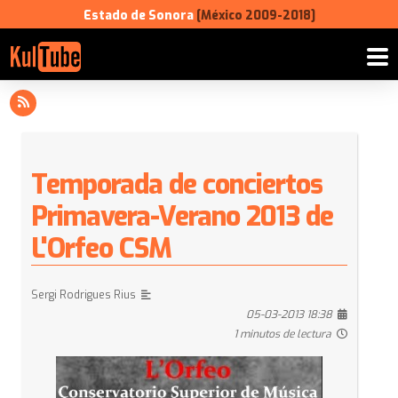
Estado de Sonora
[México 2009-2018]
Temporada de conciertos
Primavera-Verano 2013 de
L'Orfeo CSM
Sergi Rodrigues Rius
05-03-2013 18:38
1 minutos de lectura