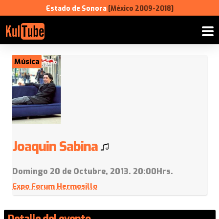
Estado de Sonora
[México 2009-2018]
Música
Joaquin Sabina
Domingo 20 de Octubre, 2013. 20:00Hrs.
Expo Forum Hermosillo