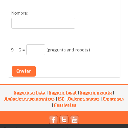
Nombre:
9
+
6
=
(pregunta anti-robots)
Enviar
Sugerir artista
|
Sugerir local
|
Sugerir evento
|
Anúnciese con nosotros
|
ISC
|
Quienes somos
|
Empresas
|
Festivales