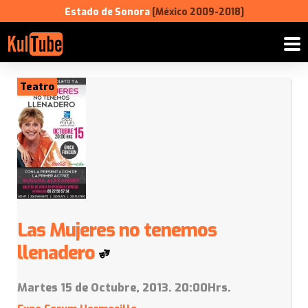
Estado de Sonora
[México 2009-2018]
Teatro
Las Mujeres no tenemos
llenadero
Martes 15 de Octubre, 2013. 20:00Hrs.