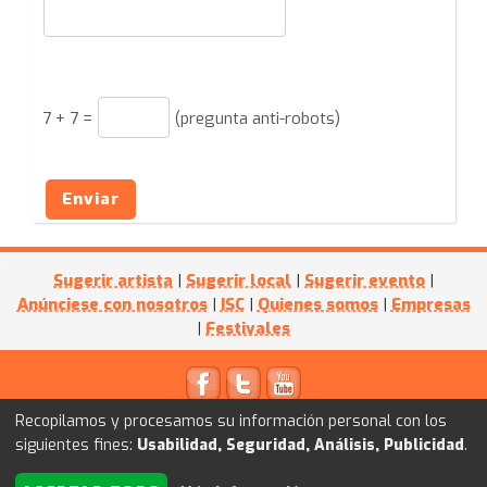
7
+
7
=
(pregunta anti-robots)
Enviar
Sugerir artista
|
Sugerir local
|
Sugerir evento
|
Anúnciese con nosotros
|
ISC
|
Quienes somos
|
Empresas
|
Festivales
© 2011
Kultube.net
- Powered by
I+D WEB
Recopilamos y procesamos su información personal con los
siguientes fines:
Usabilidad, Seguridad, Análisis, Publicidad
.