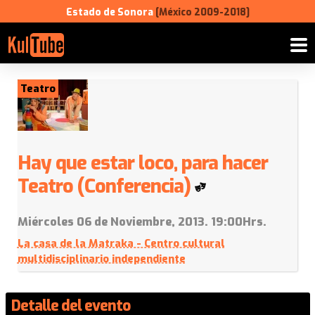
Estado de Sonora
[México 2009-2018]
Teatro
Hay que estar loco, para hacer
Teatro (Conferencia)
Miércoles 06 de Noviembre, 2013. 19:00Hrs.
La casa de la Matraka - Centro cultural
multidisciplinario independiente
Detalle del evento