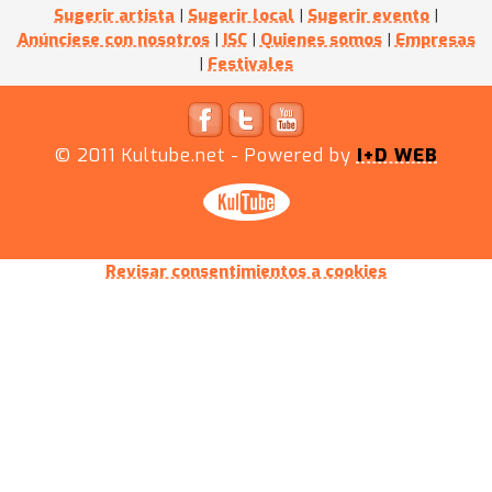
Sugerir artista
|
Sugerir local
|
Sugerir evento
|
Anúnciese con nosotros
|
ISC
|
Quienes somos
|
Empresas
|
Festivales
© 2011
Kultube.net
- Powered by
I+D WEB
Revisar consentimientos a cookies