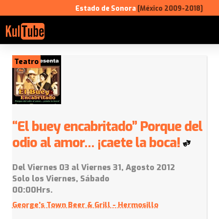
Estado de Sonora
[México 2009-2018]
Teatro
“El buey encabritado” Porque del
odio al amor… ¡caete la boca!
Del Viernes 03 al Viernes 31, Agosto 2012
Solo los Viernes, Sábado
00:00Hrs.
George’s Town Beer & Grill - Hermosillo