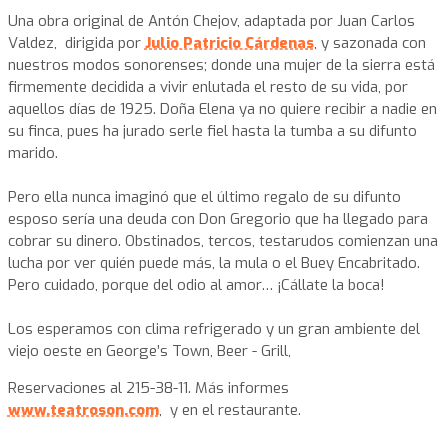
Una obra original de Antón Chejov, adaptada por Juan Carlos
Valdez, dirigida por
Julio Patricio Cárdenas
, y sazonada con
nuestros modos sonorenses; donde una mujer de la sierra está
firmemente decidida a vivir enlutada el resto de su vida, por
aquellos días de 1925. Doña Elena ya no quiere recibir a nadie en
su finca, pues ha jurado serle fiel hasta la tumba a su difunto
marido.
Pero ella nunca imaginó que el último regalo de su difunto
esposo sería una deuda con Don Gregorio que ha llegado para
cobrar su dinero. Obstinados, tercos, testarudos comienzan una
lucha por ver quién puede más, la mula o el Buey Encabritado.
Pero cuidado, porque del odio al amor… ¡Cállate la boca!
Los esperamos con clima refrigerado y un gran ambiente del
viejo oeste en George’s Town, Beer - Grill,
Reservaciones al 215-38-11. Más informes
www.teatroson.com
, y en el restaurante.