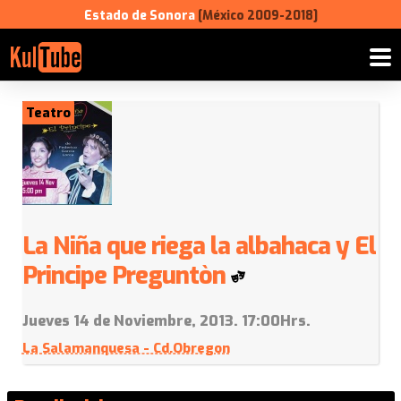
Estado de Sonora
[México 2009-2018]
Teatro
La Niña que riega la albahaca y El
Principe Preguntòn
Jueves 14 de Noviembre, 2013. 17:00Hrs.
La Salamanquesa - Cd.Obregon