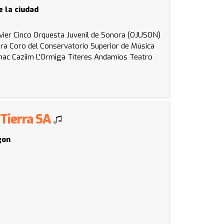
e la ciudad
vier Cinco
Orquesta Juvenil de Sonora (OJUSON)
ora
Coro del Conservatorio Superior de Música
ac Caziim
L'Ormiga Títeres
Andamios Teatro
 Tierra SA
gon