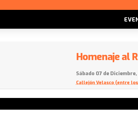
EVE
Homenaje al R
Sábado 07 de Diciembre,
Callejón Velasco (entre los