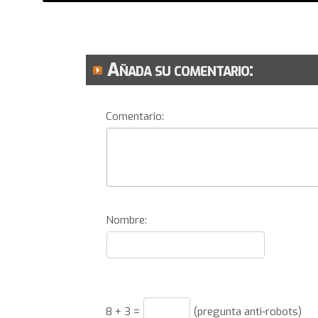
Añada su comentario:
Comentario:
Nombre:
8
+
3
=
(pregunta anti-robots)