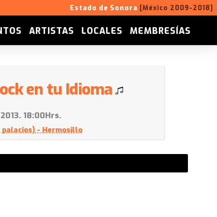
Estado de Sonora
[México 2009-2018]
NTOS
ARTISTAS
LOCALES
MEMBRESÍAS
ock en tu Idioma
 2013. 18:00Hrs.
 palacios) - Hermosillo