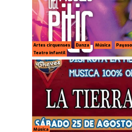
Artes cirquenses
Danza
Música
Payaso
Teatro infantil
Música