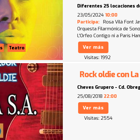
Diferentes 25 locaciones d
23/05/2024
10:00
Participa:
Rosa Vilà Font
Ja
Orquesta Filarmónica de Son
L'Orfeo
Contigo ni a París
Ham
Ver más
s
Teatro
Visitas:
1992
Rock oldie con La
Cheves Grupero - Cd. Obre
25/08/2018
22:00
Ver más
Visitas:
2554