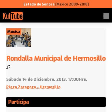
Estado de Sonora
[México 2009-2018]
Música
Rondalla Municipal de Hermosillo
Sábado 14 de Diciembre, 2013. 17:00Hrs.
Plaza Zaragoza - Hermosillo
Participa