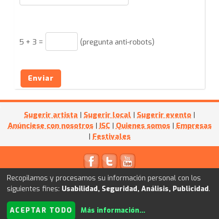
5
+
3
=
(pregunta anti-robots)
Enviar
Sugerir artista
|
Sugerir local
|
Sugerir evento
|
Anúnciese con nosotros
|
ISC
|
Quienes somos
|
Empresas
|
Festivales
© 2011
Kultube.net
- Powered by
I+D WEB
Recopilamos y procesamos su información personal con los
siguientes fines:
Usabilidad, Seguridad, Análisis, Publicidad
.
ACEPTAR TODO
Más información
...