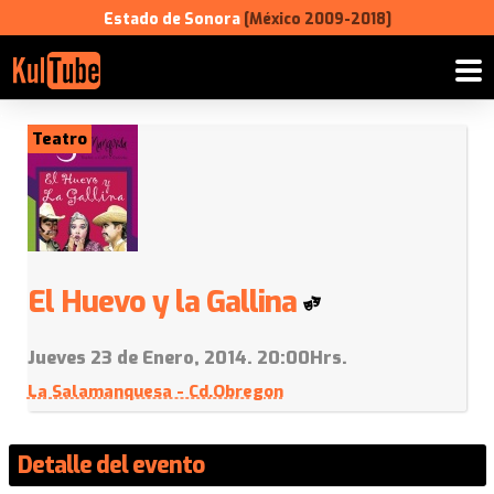
Estado de Sonora
[México 2009-2018]
Teatro
El Huevo y la Gallina
Jueves 23 de Enero, 2014. 20:00Hrs.
La Salamanquesa - Cd.Obregon
Detalle del evento