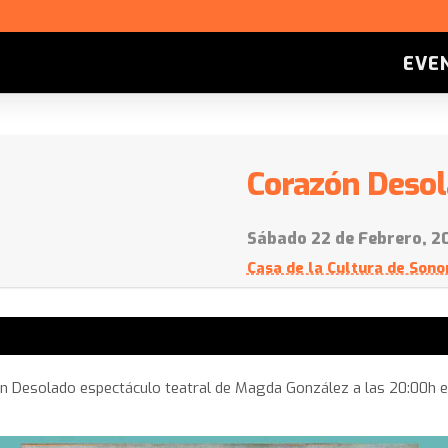
EVE
Corazón Deso
Sábado 22 de Febrero, 2
Casa de la Cultura de Sono
 Desolado espectáculo teatral de Magda González a las 20:00h en e