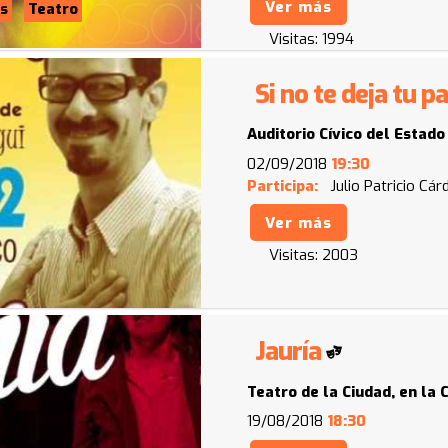
Ver más
s
Teatro
Visitas:
1994
Si no te deja tu p
Auditorio Cívico del Estado
02/09/2018
19:30
Participa:
Julio Patricio Cá
Ver más
Visitas:
2003
Jauría
Teatro de la Ciudad, en la 
19/08/2018
18:30