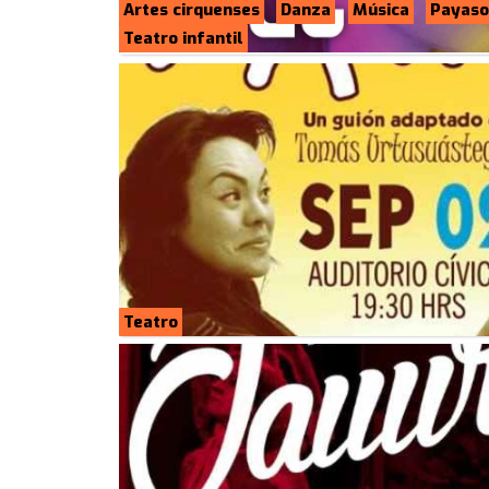
Artes cirquenses
Danza
Música
Payaso
Teatro infantil
Teatro