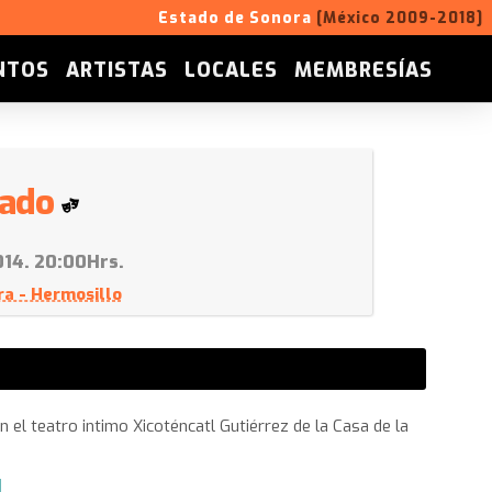
Estado de Sonora
[México 2009-2018]
NTOS
ARTISTAS
LOCALES
MEMBRESÍAS
lado
014. 20:00Hrs.
ra - Hermosillo
l teatro intimo Xicoténcatl Gutiérrez de la Casa de la