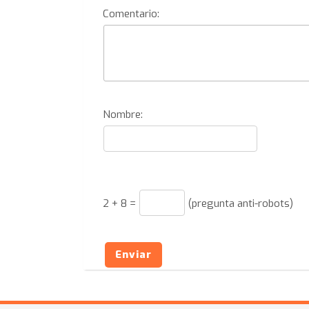
Comentario:
Nombre:
2
+
8
=
(pregunta anti-robots)
Enviar