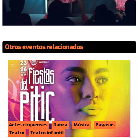
Otros eventos relacionados
Artes cirquenses
Danza
Música
Payasos
Teatro
Teatro infantil