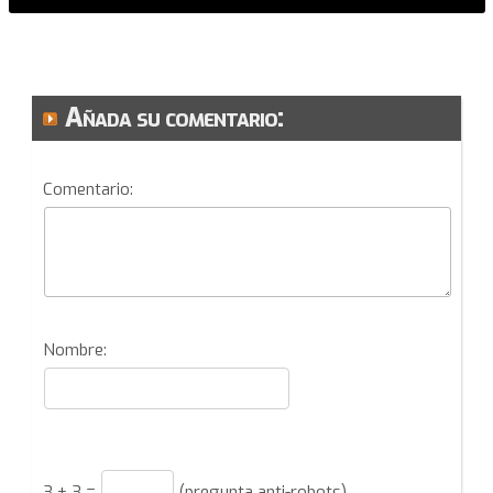
Añada su comentario:
Comentario:
Nombre:
3
+
3
=
(pregunta anti-robots)