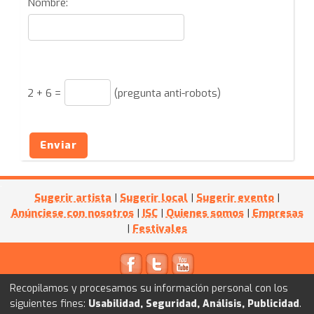
Nombre:
2
+
6
=
(pregunta anti-robots)
Enviar
Sugerir artista
|
Sugerir local
|
Sugerir evento
|
Anúnciese con nosotros
|
ISC
|
Quienes somos
|
Empresas
|
Festivales
© 2011
Kultube.net
- Powered by
I+D WEB
Recopilamos y procesamos su información personal con los
siguientes fines:
Usabilidad, Seguridad, Análisis, Publicidad
.