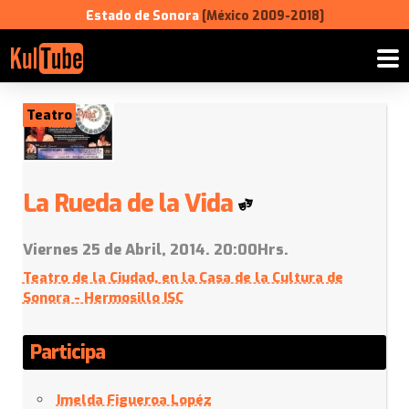
Estado de Sonora
[México 2009-2018]
Teatro
La Rueda de la Vida
Viernes 25 de Abril, 2014. 20:00Hrs.
Teatro de la Ciudad, en la Casa de la Cultura de
Sonora - Hermosillo ISC
Participa
Imelda Figueroa Lopéz