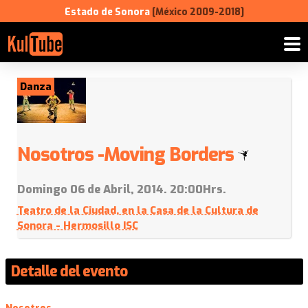
Estado de Sonora
[México 2009-2018]
Danza
Nosotros -Moving Borders
Domingo 06 de Abril, 2014. 20:00Hrs.
Teatro de la Ciudad, en la Casa de la Cultura de
Sonora - Hermosillo ISC
Detalle del evento