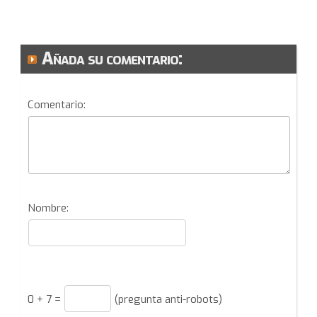
Añada su comentario:
Comentario:
Nombre:
0
+
7
=
(pregunta anti-robots)