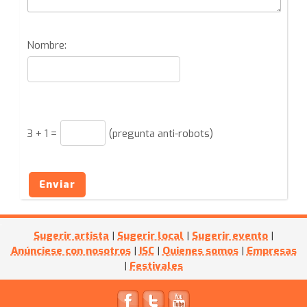
Nombre:
3
+
1
=
(pregunta anti-robots)
Enviar
Sugerir artista
|
Sugerir local
|
Sugerir evento
|
Anúnciese con nosotros
|
ISC
|
Quienes somos
|
Empresas
|
Festivales