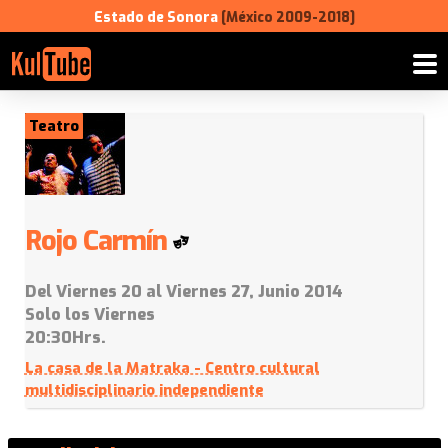
Estado de Sonora
[México 2009-2018]
Teatro
Rojo Carmín
Del Viernes 20 al Viernes 27, Junio 2014
Solo los Viernes
20:30Hrs.
La casa de la Matraka - Centro cultural
multidisciplinario independiente