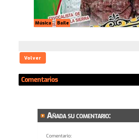
Música
Baile
Volver
Comentarios
Añada su comentario:
Comentario: