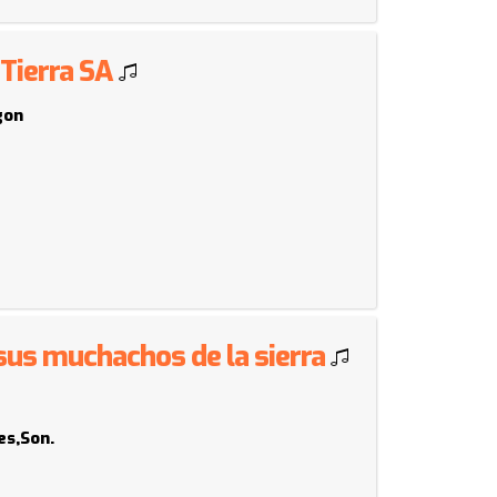
 Tierra SA
gon
 sus muchachos de la sierra
es,Son.