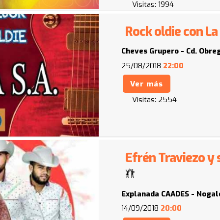
Visitas:
1994
Rock oldie con La
Cheves Grupero - Cd. Obre
25/08/2018
22:00
Ver más
Visitas:
2554
Efrén Traviezo y
Explanada CAADES - Nogal
14/09/2018
20:00