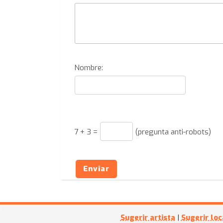
Nombre:
7
+
3
=
(pregunta anti-robots)
Enviar
Sugerir artista
|
Sugerir loc