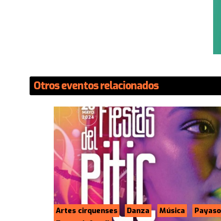
Otros eventos relacionados
Artes cirquenses
Danza
Música
Payaso