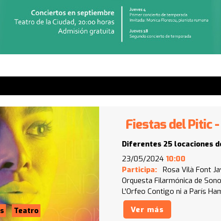
Fiestas del Pitic
Diferentes 25 locaciones d
23/05/2024
10:00
Participa:
Rosa Vilà Font
Ja
Orquesta Filarmónica de Son
L'Orfeo
Contigo ni a París
Ham
Ver más
s
Teatro