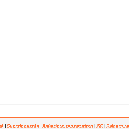
al
|
Sugerir evento
|
Anúnciese con nosotros
|
ISC
|
Quienes s