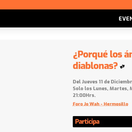
EVE
¿Porqué los á
diablonas?
Del Jueves 11 de Diciembr
Solo los Lunes, Martes, 
21:00Hrs.
Foro Jo Wah - Hermosillo
Participa