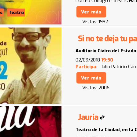
L'Orfeo
Contigo ni a París
Ham
Ver más
s
Teatro
Visitas:
1997
Si no te deja tu p
Auditorio Cívico del Estado
02/09/2018
19:30
Participa:
Julio Patricio Cá
Ver más
Visitas:
2006
Jauría
Teatro de la Ciudad, en la 