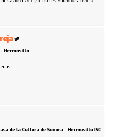
ac Caziim
L'Ormiga Títeres
Andamios Teatro
areja
 - Hermosillo
rdenas
Casa de la Cultura de Sonora - Hermosillo ISC