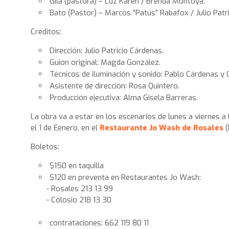
Gila (pastora) – Luz Karen / Brenda Montoya.
Bato (Pastor) – Marcos “Patus” Rabafox / Julio Patri
Créditos:
Dirección: Julio Patricio Cárdenas.
Guion original: Magda González.
Técnicos de iluminación y sonido: Pablo Cárdenas y 
Asistente de dirección: Rosa Quintero.
Producción ejecutiva: Alma Gisela Barreras.
La obra va a estar en los escenarios de lunes a viernes a 
el 1 de Eenero, en el
Restaurante Jo Wash de Rosales
(
Boletos:
$150 en taquilla
$120 en preventa en Restaurantes Jo Wash:
- Rosales 213 13 99
- Colosio 218 13 30
contrataciones: 662 119 80 11