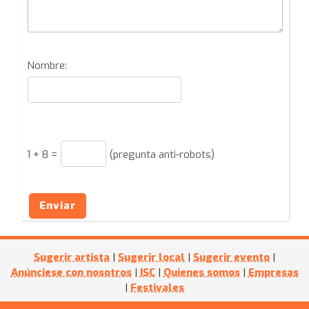
Nombre:
1
+
8
=
(pregunta anti-robots)
Enviar
Sugerir artista
|
Sugerir local
|
Sugerir evento
|
Anúnciese con nosotros
|
ISC
|
Quienes somos
|
Empresas
|
Festivales