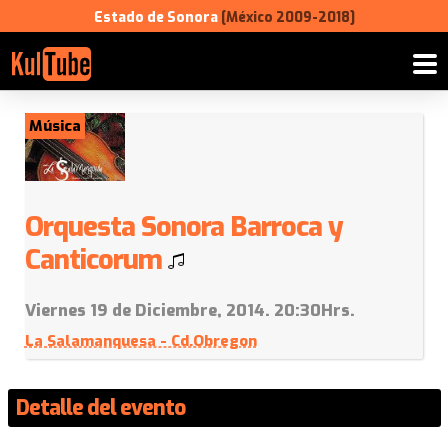
Estado de Sonora
[México 2009-2018]
Música
Orquesta Sonora Barroca y
Canticorum
Viernes 19 de Diciembre, 2014. 20:30Hrs.
La Salamanquesa - Cd.Obregon
Detalle del evento