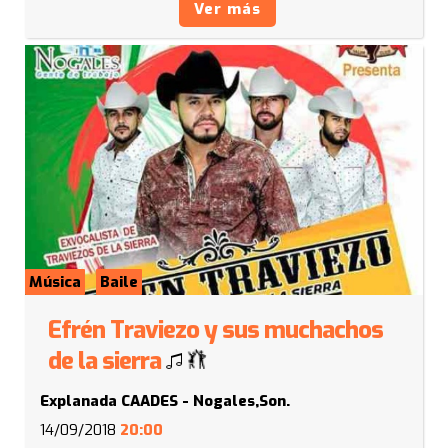
Ver más
Música
Baile
Efrén Traviezo y sus muchachos
de la sierra
Explanada CAADES - Nogales,Son.
14/09/2018
20:00