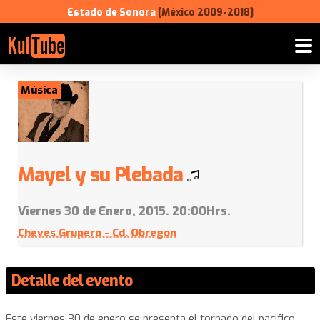
Estado de Sonora
[México 2009-2018]
Música
Mayel y su Plebada
Viernes 30 de Enero, 2015. 20:00Hrs.
Cheves Grupero - Cd. Obregon
Detalle del evento
Este viernes 30 de enero se presenta el tornado del pacifico