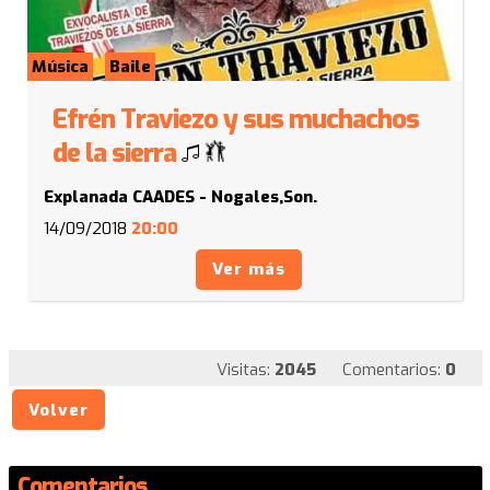
Música
Baile
Efrén Traviezo y sus muchachos
de la sierra
Explanada CAADES - Nogales,Son.
14/09/2018
20:00
Ver más
Visitas:
2045
Comentarios:
0
Volver
Comentarios