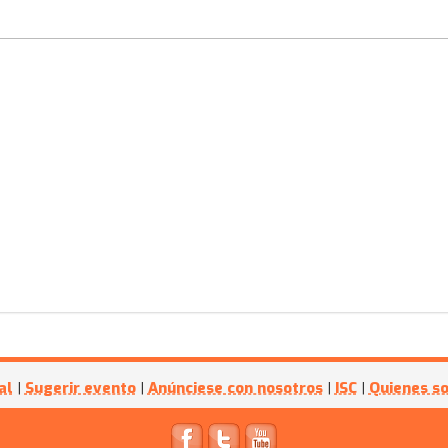
al
|
Sugerir evento
|
Anúnciese con nosotros
|
ISC
|
Quienes s