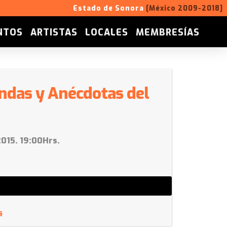
Estado de Sonora
[México 2009-2018]
NTOS
ARTISTAS
LOCALES
MEMBRESÍAS
ndas y Anécdotas del
015. 19:00Hrs.
s