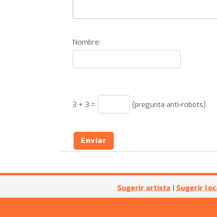
Nombre:
3
+
3
=
(pregunta anti-robots)
Enviar
Sugerir artista
|
Sugerir loc