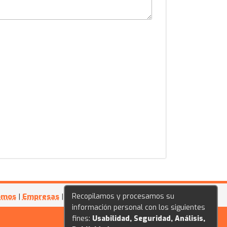
Recopilamos y procesamos su
omos
|
Empresas
|
Festivales
información personal con los siguientes
fines:
Usabilidad, Seguridad, Análisis,