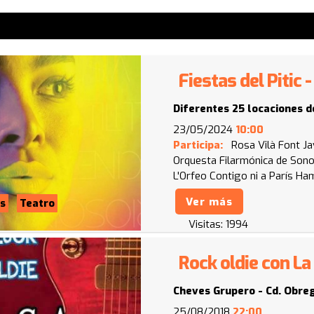
Fiestas del Pitic
Diferentes 25 locaciones d
23/05/2024
10:00
Participa:
Rosa Vilà Font
Ja
Orquesta Filarmónica de Son
L'Orfeo
Contigo ni a París
Ham
Ver más
s
Teatro
Visitas:
1994
Rock oldie con La
Cheves Grupero - Cd. Obre
25/08/2018
22:00