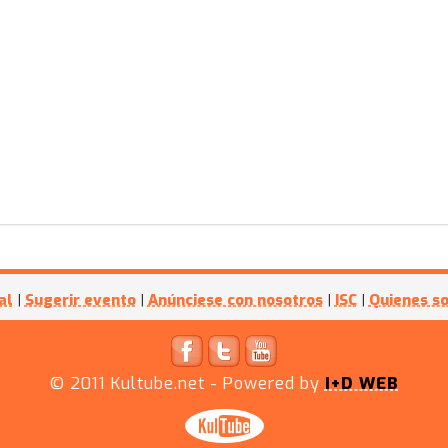
al
|
Sugerir evento
|
Anúnciese con nosotros
|
ISC
|
Quienes s
© 2011
Kultube.net
- Powered by
I+D WEB