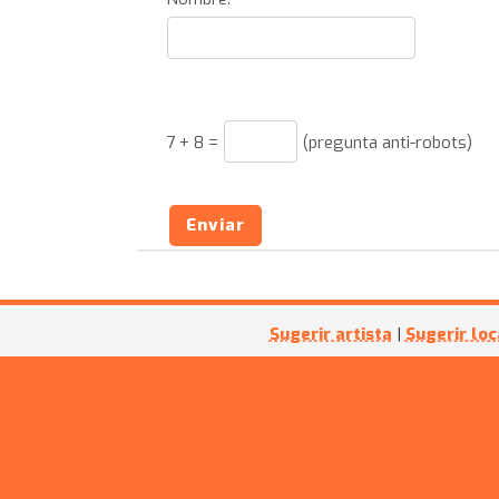
7
+
8
=
(pregunta anti-robots)
Enviar
Sugerir artista
|
Sugerir loc