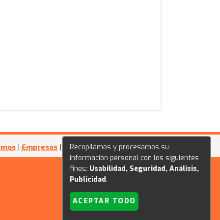
omos
|
Empresas
|
Festivales
Recopilamos y procesamos su
información personal con los siguientes
fines:
Usabilidad, Seguridad, Análisis,
Publicidad
.
ACEPTAR TODO