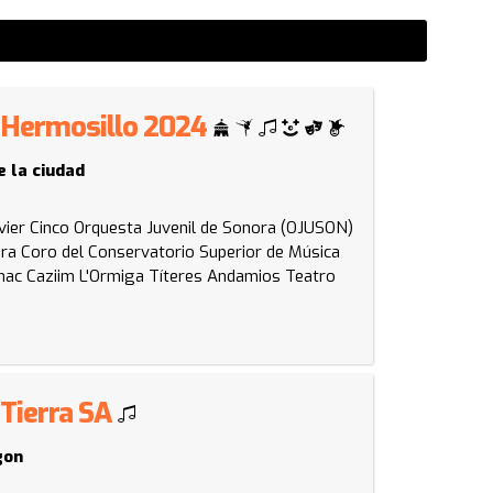
 - Hermosillo 2024
e la ciudad
vier Cinco
Orquesta Juvenil de Sonora (OJUSON)
ora
Coro del Conservatorio Superior de Música
ac Caziim
L'Ormiga Títeres
Andamios Teatro
 Tierra SA
gon