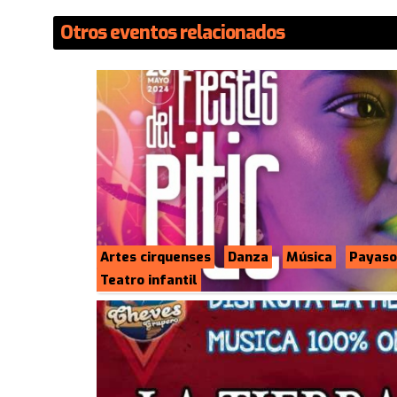
Otros eventos relacionados
Artes cirquenses
Danza
Música
Payaso
Teatro infantil