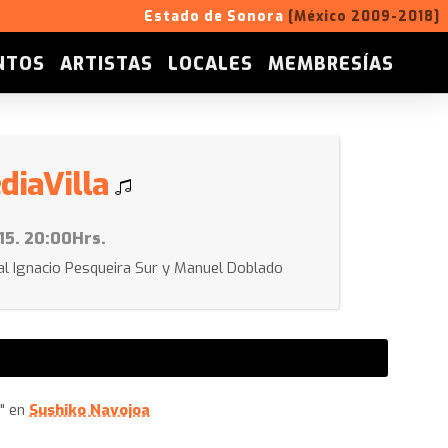
Estado de Sonora
[México 2009-2018]
NTOS
ARTISTAS
LOCALES
MEMBRESÍAS
diaVilla
15. 20:00Hrs.
al Ignacio Pesqueira Sur y Manuel Doblado
o" en
Sushiko Navojoa