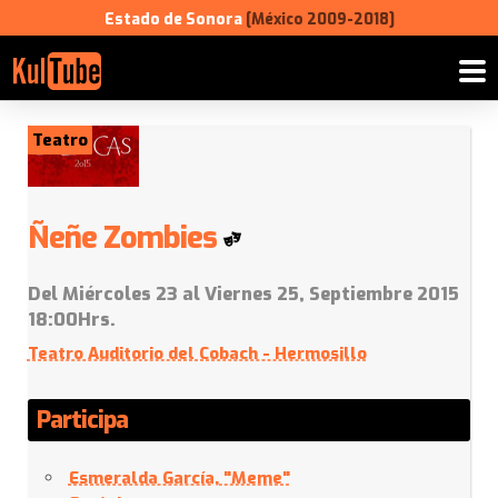
Estado de Sonora
[México 2009-2018]
Teatro
Ñeñe Zombies
Del Miércoles 23 al Viernes 25, Septiembre 2015
18:00Hrs.
Teatro Auditorio del Cobach - Hermosillo
Participa
Esmeralda García, "Meme"