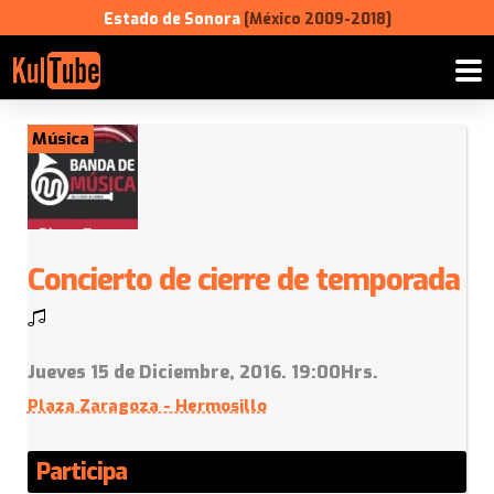
Estado de Sonora
[México 2009-2018]
Música
Concierto de cierre de temporada
Jueves 15 de Diciembre, 2016. 19:00Hrs.
Plaza Zaragoza - Hermosillo
Participa