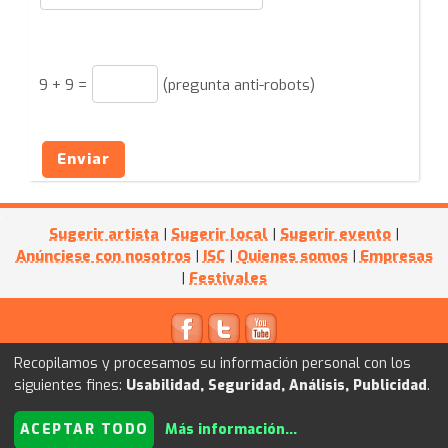
9
+
9
=
(pregunta anti-robots)
Enviar
Sugerir artista
|
Sugerir local
|
Sugerir evento
|
Anúnciese con nosotros
|
ISC
|
Quienes somos
|
Empresas
|
Festivales
© 2011
Kultube.net
- Powered by
I+D WEB
Recopilamos y procesamos su información personal con los
siguientes fines:
Usabilidad, Seguridad, Análisis, Publicidad
.
ACEPTAR TODO
Más información
...