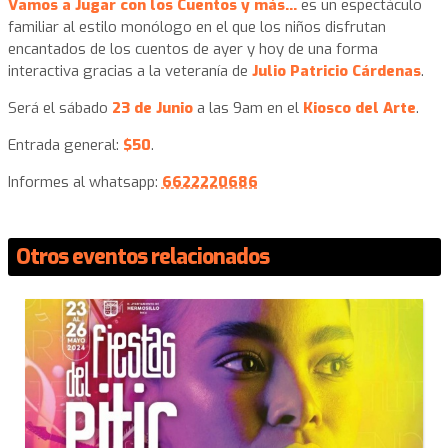
Vamos a Jugar con los Cuentos y más...
es un espectáculo
familiar al estilo monólogo en el que los niños disfrutan
encantados de los cuentos de ayer y hoy de una forma
interactiva gracias a la veteranía de
Julio Patricio Cárdenas
.
Será el sábado
23 de Junio
a las 9am en el
Kiosco del Arte
.
Entrada general:
$50
.
Informes al whatsapp:
6622220686
Otros eventos relacionados