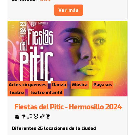
Ver más
Artes cirquenses
Danza
Música
Payasos
Teatro
Teatro infantil
Fiestas del Pitic - Hermosillo 2024
Diferentes 25 locaciones de la ciudad