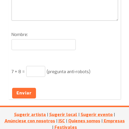
Nombre:
7
+
8
=
(pregunta anti-robots)
Enviar
Sugerir artista
|
Sugerir local
|
Sugerir evento
|
Anúnciese con nosotros
|
ISC
|
Quienes somos
|
Empresas
|
Festivales