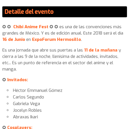
Detalle del evento
✪ ✪
Chibi Anime Fest
✪ ✪
es una de las convenciones más
grandes de México. Y es de edición anual. Este 2018 será el día
16 de Junio
en
ExpoForum Hermosillo
.
Es una jornada que abre sus puertas a las
11 de la mañana
y
cierra a las 9 de la noche, llenísima de actividades, invitados,
etc... Es un punto de referencia en el sector del anime y el
manga.
✪
Invitados:
Héctor Emmanuel Gómez
Carlos Segundo
Gabriela Vega
Jocelyn Robles
Abraxas Ikari
✪
Cosplayers: