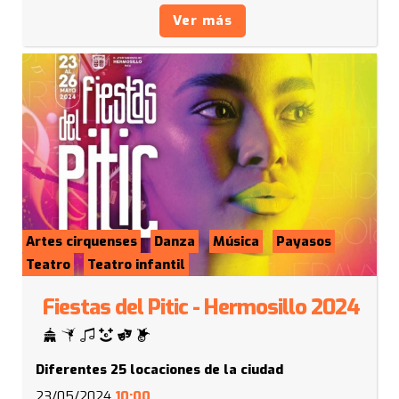
Ver más
Artes cirquenses
Danza
Música
Payasos
Teatro
Teatro infantil
Fiestas del Pitic - Hermosillo 2024
Diferentes 25 locaciones de la ciudad
23/05/2024
10:00