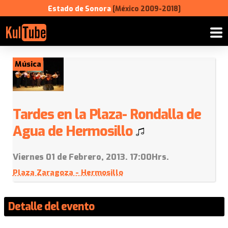
Estado de Sonora
[México 2009-2018]
Música
Tardes en la Plaza- Rondalla de
Agua de Hermosillo
Viernes 01 de Febrero, 2013. 17:00Hrs.
Plaza Zaragoza - Hermosillo
Detalle del evento