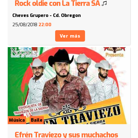
Rock oldie con La Tierra SA
Cheves Grupero - Cd. Obregon
25/08/2018
22:00
Ver más
Música
Baile
Efrén Traviezo y sus muchachos