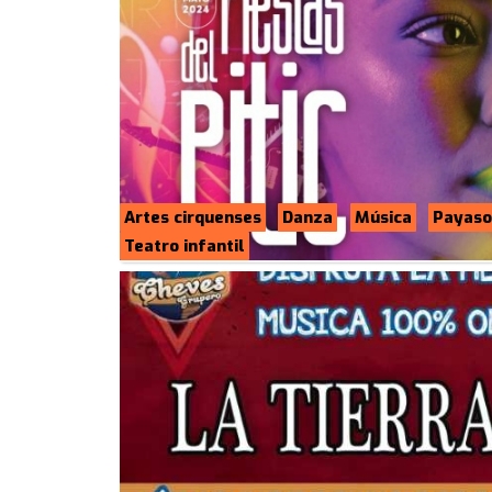
Artes cirquenses
Danza
Música
Payaso
Teatro infantil