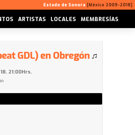
Estado de Sonora
[México 2009-2018]
NTOS
ARTISTAS
LOCALES
MEMBRESÍAS
-beat GDL) en Obregón
18. 21:00Hrs.
ón