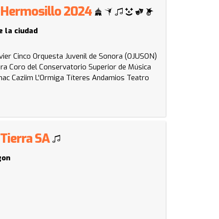
 - Hermosillo 2024
e la ciudad
vier Cinco
Orquesta Juvenil de Sonora (OJUSON)
ora
Coro del Conservatorio Superior de Música
ac Caziim
L'Ormiga Títeres
Andamios Teatro
 Tierra SA
gon