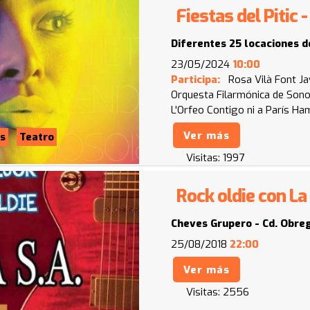
Fiestas del Pitic
Diferentes 25 locaciones d
23/05/2024
10:00
Participa:
Rosa Vilà Font
Ja
Orquesta Filarmónica de Son
L'Orfeo
Contigo ni a París
Ham
Ver más
s
Teatro
Visitas:
1997
Rock oldie con La
Cheves Grupero - Cd. Obre
25/08/2018
22:00
Ver más
Visitas:
2556