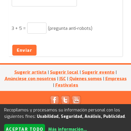
3
+
5
=
(pregunta anti-robots)
Enviar
Sugerir artista
|
Sugerir local
|
Sugerir evento
|
Anúnciese con nosotros
|
ISC
|
Quienes somos
|
Empresas
|
Festivales
© 2011
Kultube.net
- Powered by
I+D WEB
Recopilamos y procesamos su información personal con los
siguientes fines:
Usabilidad, Seguridad, Análisis, Publicidad
.
ACEPTAR TODO
Más información
...