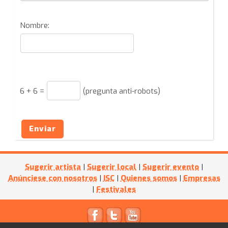
Nombre:
6
+
6
=
(pregunta anti-robots)
Enviar
Sugerir artista
|
Sugerir local
|
Sugerir evento
|
Anúnciese con nosotros
|
ISC
|
Quienes somos
|
Empresas
|
Festivales