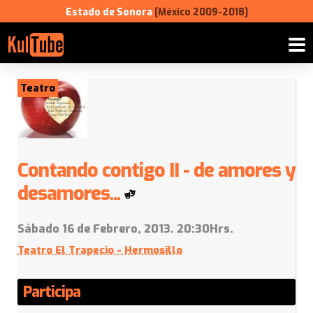
Estado de Sonora
[México 2009-2018]
Teatro
Contando contigo II - de amores y
desamores...
Sábado 16 de Febrero, 2013. 20:30Hrs.
Teatro El Trapecio - Hermosillo
Participa