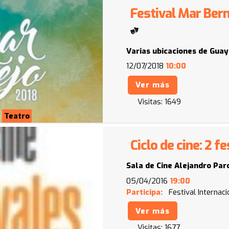
Festival Mar Be
Varias ubicaciones de Gua
12/07/2018
10:00
Ver más
Visitas:
1649
Teatro
Ciclo de cine: 2 f
Sala de Cine Alejandro Par
05/04/2016
19:00
Participa:
Festival Internaci
Ver más
Visitas:
1677