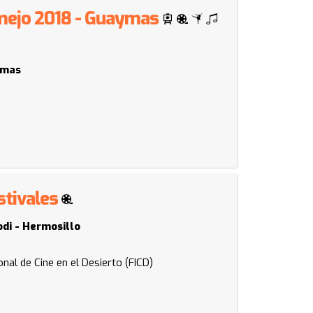
rmejo 2018 - Guaymas
ymas
estivales
odi - Hermosillo
onal de Cine en el Desierto (FICD)