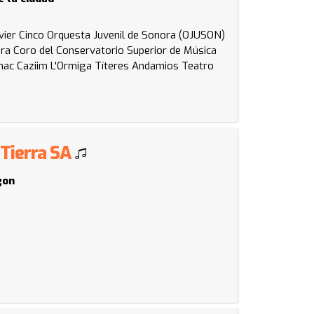
vier Cinco
Orquesta Juvenil de Sonora (OJUSON)
ora
Coro del Conservatorio Superior de Música
ac Caziim
L'Ormiga Títeres
Andamios Teatro
 Tierra SA
gon