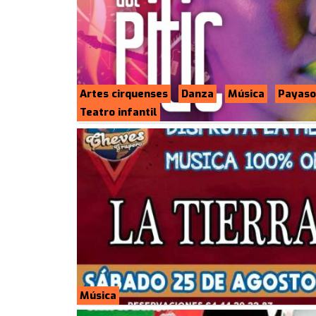
Artes cirquenses
Danza
Música
Payaso
Teatro infantil
Música