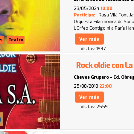
23/05/2024
10:00
Participa:
Rosa Vilà Font
Ja
Orquesta Filarmónica de Son
L'Orfeo
Contigo ni a París
Ham
Ver más
s
Teatro
Visitas:
1997
Rock oldie con La
Cheves Grupero - Cd. Obre
25/08/2018
22:00
Ver más
Visitas:
2559