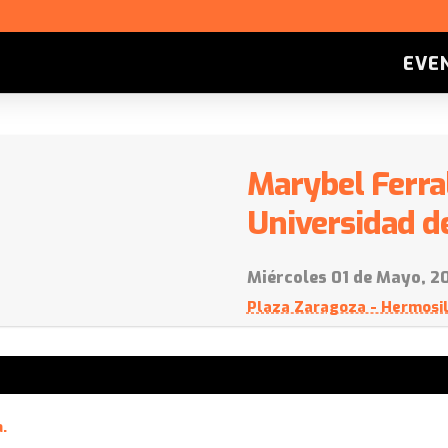
EVE
Marybel Ferral
Universidad d
Miércoles 01 de Mayo, 20
Plaza Zaragoza - Hermosil
.