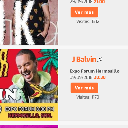
29/09/2018
21:00
Ver más
Visitas:
1312
J Balvin
Expo Forum Hermosillo
09/09/2018
20:30
Ver más
Visitas:
1173