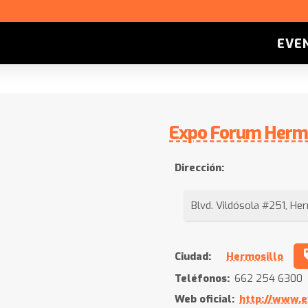
EVE
Expo Forum Hermo
Dirección:
Blvd. Vildósola #251, He
Ciudad:
Hermosillo
Teléfonos:
662 254 6300
Web oficial:
http://www.