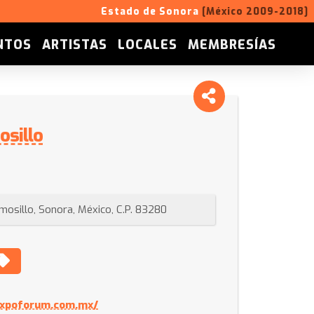
Estado de Sonora
[México 2009-2018]
NTOS
ARTISTAS
LOCALES
MEMBRESÍAS
sillo
rmosillo, Sonora, México, C.P. 83280
expoforum.com.mx/