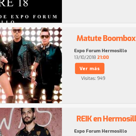
Matute Boombox 
Expo Forum Hermosillo
13/10/2018
21:00
Ver más
Visitas:
949
REIK en Hermosil
Expo Forum Hermosillo