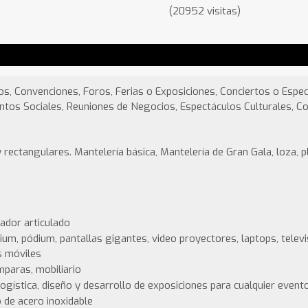
(20952 visitas)
os, Convenciones, Foros, Ferias o Exposiciones, Conciertos o Espe
tos Sociales, Reuniones de Negocios, Espectáculos Culturales, Co
 rectangulares. Mantelería básica, Mantelería de Gran Gala, loza, pl
ador articulado
um, pódium, pantallas gigantes, video proyectores, laptops, telev
as móviles
mparas, mobiliario
logística, diseño y desarrollo de exposiciones para cualquier event
o de acero inoxidable