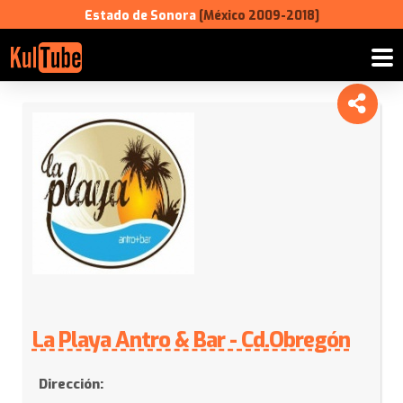
Estado de Sonora
[México 2009-2018]
La
Playa
Antro
&
Bar
-
Cd.Obregón
La Playa Antro & Bar - Cd.Obregón
Dirección: