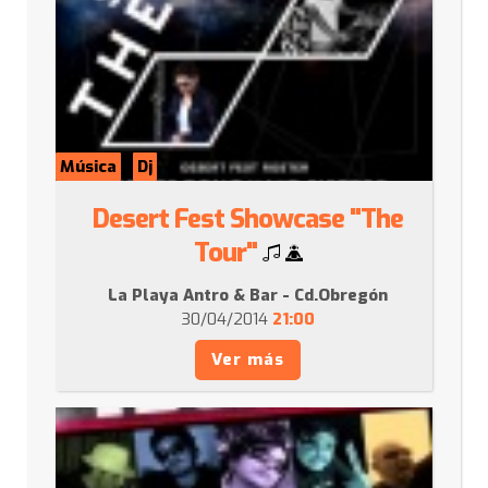
Música
Dj
Desert Fest Showcase "The
Tour"
La Playa Antro & Bar - Cd.Obregón
30/04/2014
21:00
Ver más