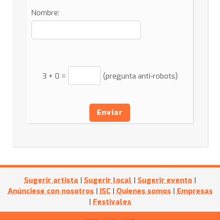
Nombre:
3
+
0
=
(pregunta anti-robots)
Enviar
Sugerir artista
|
Sugerir local
|
Sugerir evento
|
Anúnciese con nosotros
|
ISC
|
Quienes somos
|
Empresas
|
Festivales