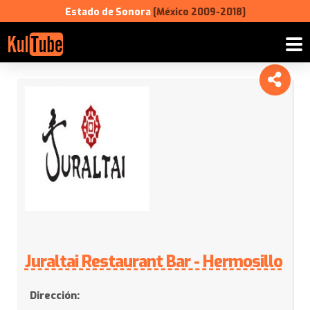
Estado de Sonora
[México 2009-2018]
Juraltai
Restaurant
Bar
-
Hermosillo
Juraltai Restaurant Bar - Hermosillo
Dirección: