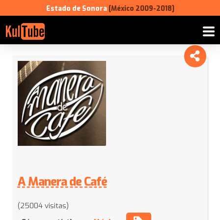
Estado de Sonora
[México 2009-2018]
A Manera de Café
(25004 visitas)