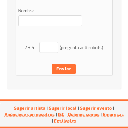
Nombre:
7
+
4
=
(pregunta anti-robots)
Enviar
Sugerir artista
|
Sugerir local
|
Sugerir evento
|
Anúnciese con nosotros
|
ISC
|
Quienes somos
|
Empresas
|
Festivales