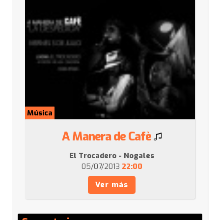
Música
A Manera de Cafè
El Trocadero - Nogales
05/07/2013
22:00
Ver más