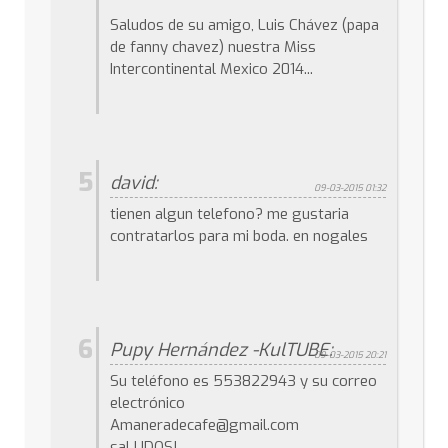
Saludos de su amigo, Luis Chávez (papa
de fanny chavez) nuestra Miss
Intercontinental Mexico 2014...
5
david:
09-03-2015 01:32
tienen algun telefono? me gustaria
contratarlos para mi boda. en nogales
6
Pupy Hernández -KulTUBE:
09-03-2015 20:21
Su teléfono es 553822943 y su correo
electrónico
Amaneradecafe@gmail.com
saLUDOS!