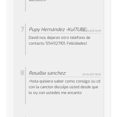
7
Pupy Hernández -KulTUBE:
16-03-2015 16:09
David nos dejaron otro teléfono de
contacto 5541127101. Felicidades!
8
Rosalba sanchez:
29-04-2017 18:05
>hola quisiera saber como consigo su cd
con la cancion disculpe usted desde que
lo oy con ustedes me encanto