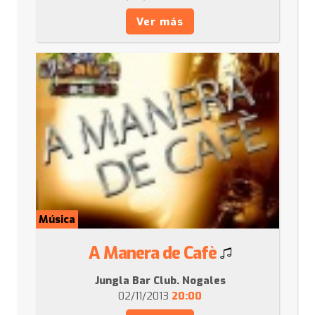
Ver más
Música
A Manera de Cafè
Jungla Bar Club. Nogales
02/11/2013
20:00