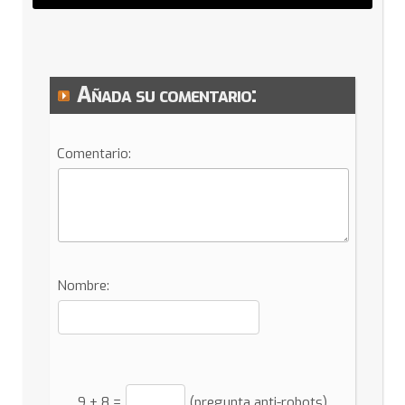
Añada su comentario:
Comentario:
Nombre:
9
+
8
=
(pregunta anti-robots)