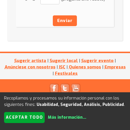
Enviar
Sugerir artista
|
Sugerir local
|
Sugerir evento
|
Anúnciese con nosotros
|
ISC
|
Quienes somos
|
Empresas
|
Festivales
© 2011
Kultube.net
- Powered by
I+D WEB
Recopilamos y procesamos su información personal con los
siguientes fines:
Usabilidad, Seguridad, Análisis, Publicidad
.
ACEPTAR TODO
Más información
...
Revisar consentimientos a cookies