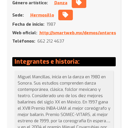
Género artístico:
Danza
Sede:
Hermosillo
Fecha de inicio:
1987
Web oficial:
http://smartweb.mx/demos/antares
Teléfonos:
662 212 4637
Integrantes e historia:
Miguel Mancillas, inicia en la danza en 1980 en
Sonora. Sus estudios comprenden danza
contemporánea, clásica, folclor mexicano y
teatro. Considerado uno de los diez mejores
bailarines del siglo XX en México. En 1997 gana
el XVIII Premio INBA-UAM al mejor coreógrafo y
mejor bailarín. Premio SOMEC-VITARS, al mejor
estreno de 1999, por la coreografía En espera….
y en el 2004 el premio Miguel Covarrubias por