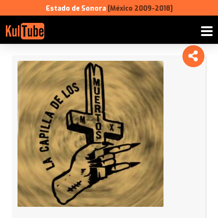
Estado de Sonora
[México 2009-2018]
La
Capilla
de
los
Muertos
-
Hermosillo