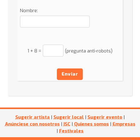
Nombre:
1
+
8
=
(pregunta anti-robots)
Enviar
Sugerir artista
|
Sugerir local
|
Sugerir evento
|
Anúnciese con nosotros
|
ISC
|
Quienes somos
|
Empresas
|
Festivales