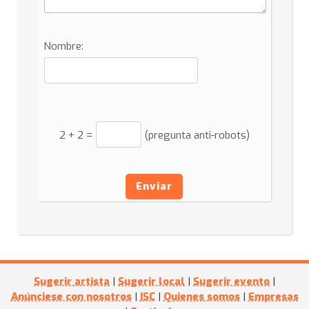
Nombre:
2
+
2
=
(pregunta anti-robots)
Enviar
Sugerir artista
|
Sugerir local
|
Sugerir evento
|
Anúnciese con nosotros
|
ISC
|
Quienes somos
|
Empresas