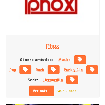
Phox
Género artístico:
Música
Pop
Rock
Punk y Ska
Sede:
Hermosillo
Ver más...
7457 visitas