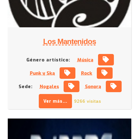
Los Mantenidos
Género artístico:
Música
Punk y Ska
Rock
Sede:
Nogales
Sonora
Ver más...
9266 visitas