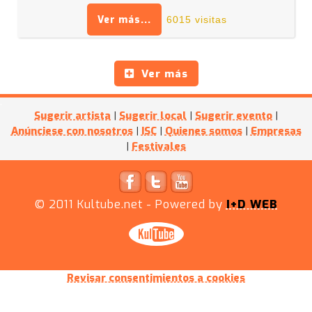
Ver más...
6015 visitas
Ver más
Sugerir artista
|
Sugerir local
|
Sugerir evento
|
Anúnciese con nosotros
|
ISC
|
Quienes somos
|
Empresas
|
Festivales
© 2011
Kultube.net
- Powered by
I+D WEB
Revisar consentimientos a cookies