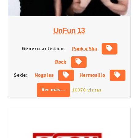
UnFun 13
Género artístico:
Punk y Ska
Rock
Sede:
Nogales
Hermosillo
Ver más...
10070 visitas