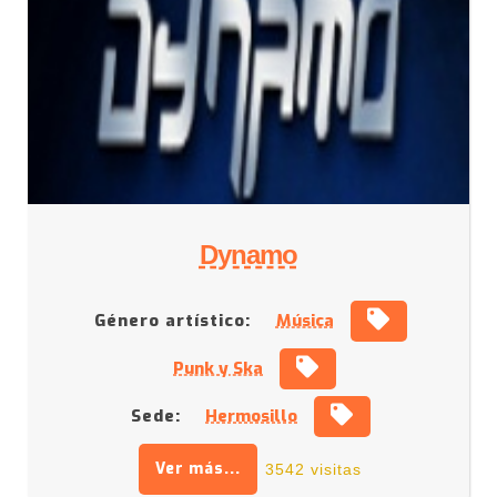
Dynamo
Género artístico:
Música
Punk y Ska
Sede:
Hermosillo
Ver más...
3542 visitas