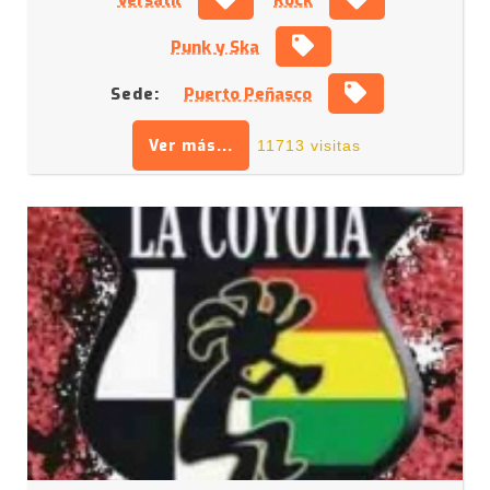
Punk y Ska
Sede:
Puerto Peñasco
Ver más...
11713 visitas