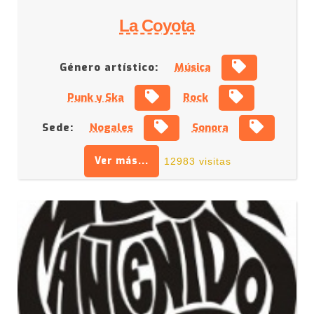
La Coyota
Género artístico:
Música
Punk y Ska
Rock
Sede:
Nogales
Sonora
Ver más...
12983 visitas