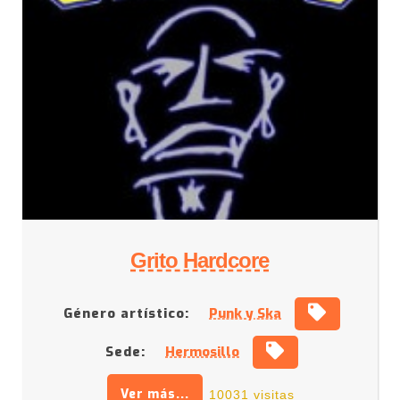
Grito Hardcore
Género artístico:
Punk y Ska
Sede:
Hermosillo
Ver más...
10031 visitas