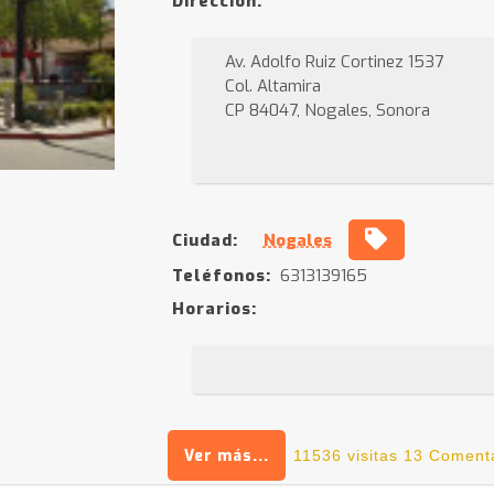
Dirección:
Av. Adolfo Ruiz Cortinez 1537
Col. Altamira
CP 84047, Nogales, Sonora
Ciudad:
Nogales
Teléfonos:
6313139165
Horarios:
Ver más...
11536 visitas
13 Coment