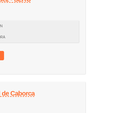
/N
ORA
l de Caborca