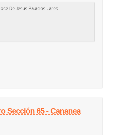
 José De Jesús Palacios Lares
ro Sección 65 - Cananea