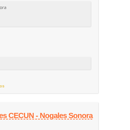
nora
os
les CECUN - Nogales Sonora