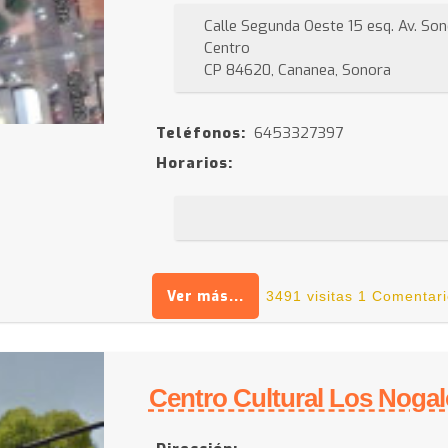
Calle Segunda Oeste 15 esq. Av. So
Centro
CP 84620, Cananea, Sonora
Teléfonos:
6453327397
Horarios:
Ver más...
3491 visitas
1 Comentari
Centro Cultural Los Noga