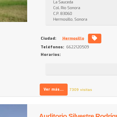
La Sauceda
Col. Río Sonora
C.P. 83060
Hermosillo, Sonora
Ciudad:
Hermosillo
Teléfonos:
6622120509
Horarios:
Ver más...
7309 visitas
Auditorio Silvestre Rodrí