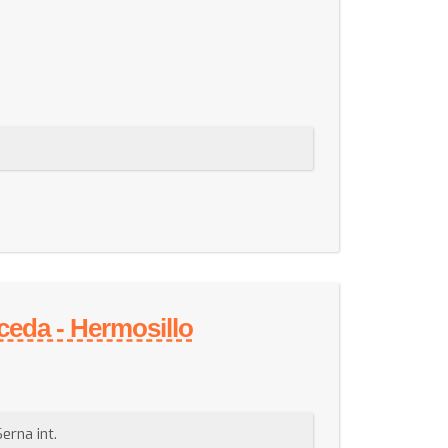
uceda - Hermosillo
erna int.