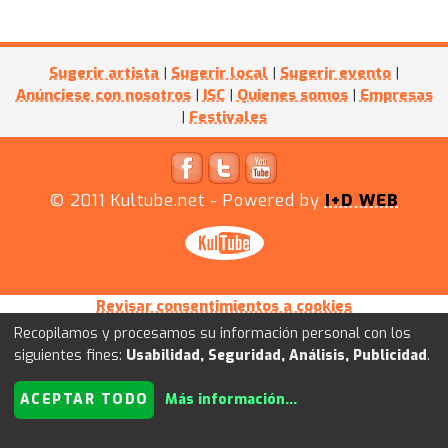
Sugerir artista
|
Sugerir local
|
Sugerir evento
|
Anúnciese con nosotros
|
ISC
|
Quienes somos
|
Empresas
|
Festivales
© 2011
Kultube.net
- Powered by
I+D WEB
Revisar consentimientos a cookies
Recopilamos y procesamos su información personal con los
siguientes fines:
Usabilidad, Seguridad, Análisis, Publicidad
.
ACEPTAR TODO
Más información
...