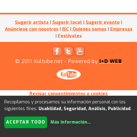
Sugerir artista
|
Sugerir local
|
Sugerir evento
|
Anúnciese con nosotros
|
ISC
|
Quienes somos
|
Empresas
|
Festivales
© 2011
Kultube.net
- Powered by
I+D WEB
Revisar consentimientos a cookies
Recopilamos y procesamos su información personal con los
siguientes fines:
Usabilidad, Seguridad, Análisis, Publicidad
.
ACEPTAR TODO
Más información
...