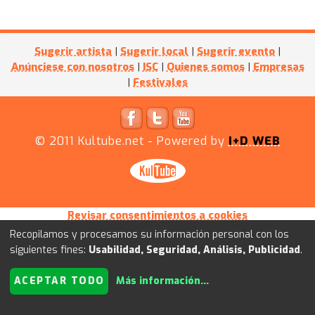
Sugerir artista
|
Sugerir local
|
Sugerir evento
|
Anúnciese con nosotros
|
ISC
|
Quienes somos
|
Empresas
|
Festivales
© 2011
Kultube.net
- Powered by
I+D WEB
Revisar consentimientos a cookies
Recopilamos y procesamos su información personal con los
siguientes fines:
Usabilidad, Seguridad, Análisis, Publicidad
.
ACEPTAR TODO
Más información
...