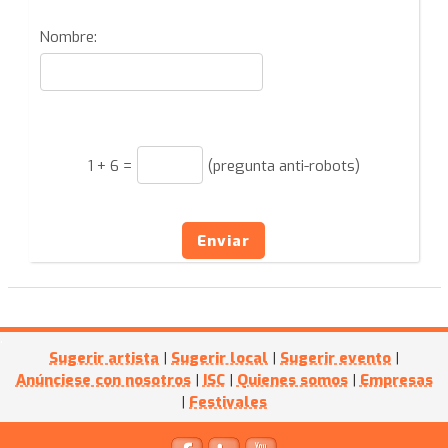
Nombre:
1
+
6
=
(pregunta anti-robots)
Enviar
Sugerir artista
|
Sugerir local
|
Sugerir evento
|
Anúnciese con nosotros
|
ISC
|
Quienes somos
|
Empresas
|
Festivales