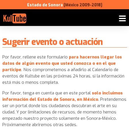
Estado de Sonora
[México 2009-2018]
Sugerir evento o actuación
Por favor, rellene este formulario
para hacernos llegar los
datos de algún evento que usted conozca o en el que
participe
. Nos comprometemos a añadirlo al Calendario de
eventos de Kultube en las próximas 24 horas, si la información
está más o menos completa.
Por favor, tenga en cuenta que en este portal
solo incluimos
información del Estado de Sonora, en México
. Pretendemos
ser un portal donde los ciudadanos descubran el arte en su
ciudad. Y por limitaciones de recursos, de momento hemos
empezado nuestro proyecto solamente en Sonora-México.
Próximamente abriremos otras sedes.