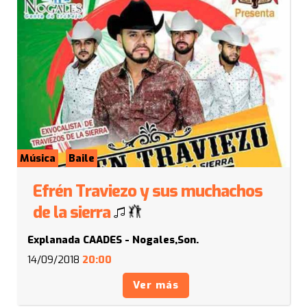
Música
Baile
Efrén Traviezo y sus muchachos
de la sierra
Explanada CAADES - Nogales,Son.
14/09/2018
20:00
Ver más