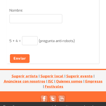
Nombre:
5
+
4
=
(pregunta anti-robots)
Enviar
Sugerir artista
|
Sugerir local
|
Sugerir evento
|
Anúnciese con nosotros
|
ISC
|
Quienes somos
|
Empresas
|
Festivales